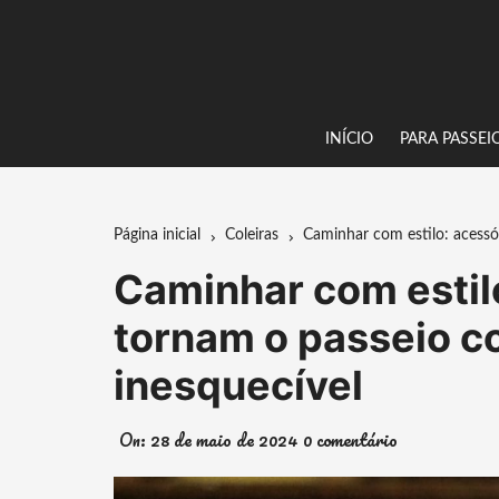
Ir
para
o
conteúdo
INÍCIO
PARA PASSEI
Página inicial
Coleiras
Caminhar com estilo: acessó
Caminhar com estil
tornam o passeio c
inesquecível
On:
28 de maio de 2024
0 comentário