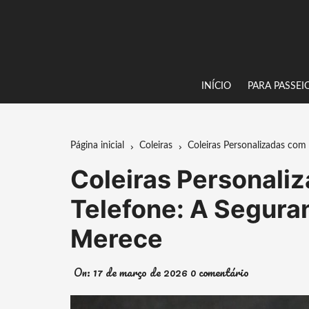
Ir
para
o
conteúdo
INÍCIO
PARA PASSEI
Página inicial
Coleiras
Coleiras Personalizadas co
Coleiras Personali
Telefone: A Segura
Merece
On:
17 de março de 2026
0 comentário