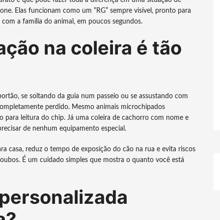
barato e que pode fazer toda a diferença em uma situação de
fone. Elas funcionam como um “RG” sempre visível, pronto para
to com a família do animal, em poucos segundos.
ação na coleira é tão
portão, se soltando da guia num passeio ou se assustando com
r completamente perdido. Mesmo animais microchipados
o para leitura do chip. Já uma coleira de cachorro com nome e
 precisar de nenhum equipamento especial.
a casa, reduz o tempo de exposição do cão na rua e evita riscos
roubos. É um cuidado simples que mostra o quanto você está
personalizada
a?