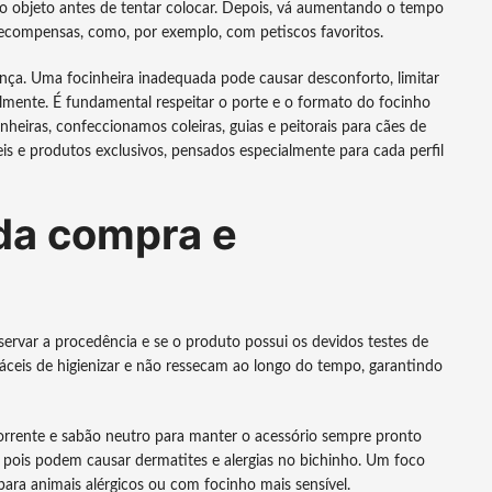
e o objeto antes de tentar colocar. Depois, vá aumentando o tempo
recompensas, como, por exemplo, com petiscos favoritos.
nça. Uma focinheira inadequada pode causar desconforto, limitar
ilmente. É fundamental respeitar o porte e o formato do focinho
iras, confeccionamos coleiras, guias e peitorais para cães de
is e produtos exclusivos, pensados especialmente para cada perfil
da compra e
bservar a procedência e se o produto possui os devidos testes de
, fáceis de higienizar e não ressecam ao longo do tempo, garantindo
corrente e sabão neutro para manter o acessório sempre pronto
s, pois podem causar dermatites e alergias no bichinho. Um foco
para animais alérgicos ou com focinho mais sensível.