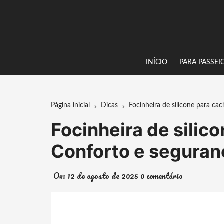
Ir
para
o
conteúdo
INÍCIO
PARA PASSEI
Página inicial
Dicas
Focinheira de silicone para ca
Focinheira de silic
Conforto e seguran
On:
12 de agosto de 2025
0 comentário