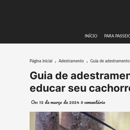
Ir
para
o
conteúdo
INÍCIO
PARA PASSEI
Página inicial
Adestramento
Guia de adestramento
Guia de adestramen
educar seu cachorr
On:
12 de março de 2024
0 comentário