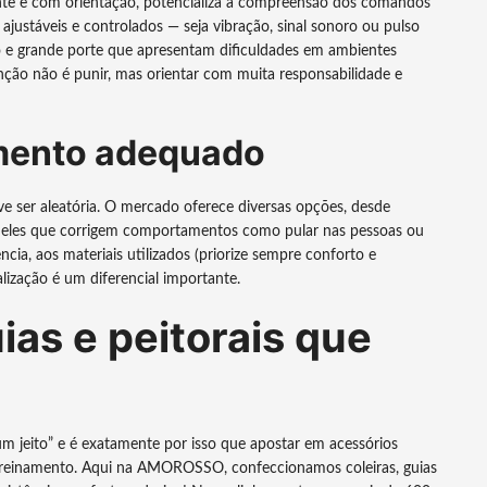
nte e com orientação, potencializa a compreensão dos comandos
s ajustáveis e controlados — seja vibração, sinal sonoro ou pulso
 e grande porte que apresentam dificuldades em ambientes
unção não é punir, mas orientar com muita responsabilidade e
mento adequado
ve ser aleatória. O mercado oferece diversas opções, desde
ueles que corrigem comportamentos como pular nas pessoas ou
ncia, aos materiais utilizados (priorize sempre conforto e
alização é um diferencial importante.
ias e peitorais que
um jeito” e é exatamente por isso que apostar em acessórios
e treinamento. Aqui na AMOROSSO, confeccionamos coleiras, guias