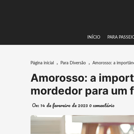
Ir
para
o
conteúdo
INÍCIO
PARA PASSEI
Página inicial
Para Diversão
Amorosso: a importânc
Amorosso: a import
mordedor para um f
On:
14 de fevereiro de 2023
0 comentário