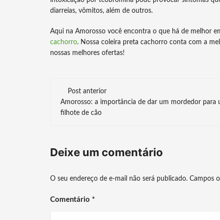
intoxicação por teobromina pode provocar sintomas que i
diarreias, vômitos, além de outros.
Aqui na Amorosso você encontra o que há de melhor e
cachorro
. Nossa coleira preta cachorro conta com a mel
nossas melhores ofertas!
Navegação
Post anterior
Amorosso: a importância de dar um mordedor para
de
filhote de cão
post
Deixe um comentário
O seu endereço de e-mail não será publicado.
Campos o
Comentário
*