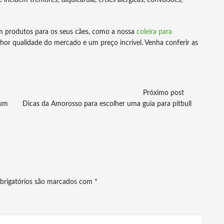
ncluem tremores, taquicardia, crises alérgicas, convulsões,
m produtos para os seus cães, como a nossa
coleira para
hor qualidade do mercado e um preço incrível. Venha conferir as
Próximo post
 um
Dicas da Amorosso para escolher uma guia para pitbull
brigatórios são marcados com
*