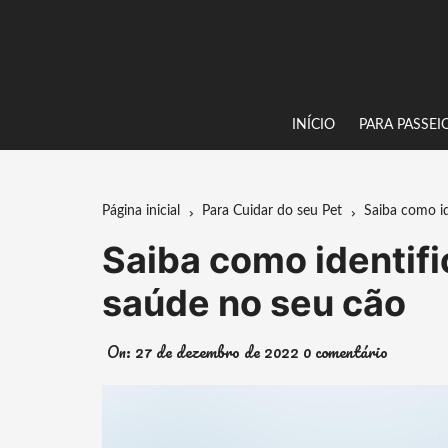
Ir
para
o
conteúdo
INÍCIO
PARA PASSEI
Página inicial
Para Cuidar do seu Pet
Saiba como id
Saiba como identif
saúde no seu cão
On:
27 de dezembro de 2022
0 comentário